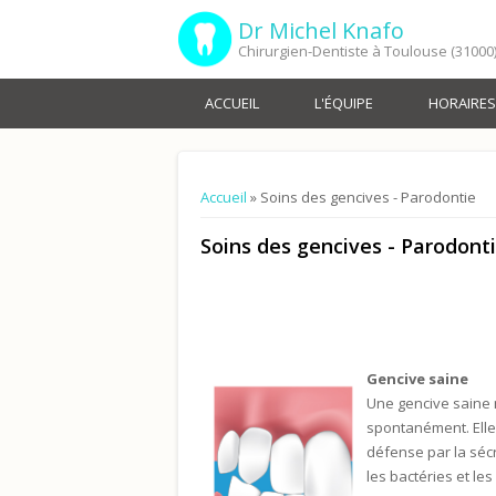
Dr Michel Knafo
Chirurgien-Dentiste à Toulouse (31000
ACCUEIL
L'ÉQUIPE
HORAIRES
Vous êtes ici
Accueil
» Soins des gencives - Parodontie
Soins des gencives - Parodont
Gencive saine
Une gencive saine 
spontanément. Elle 
défense par la sécr
les bactéries et les 