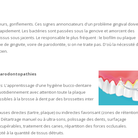
urs, gonflements. Ces signes annonciateurs d'un problème gingival doiv
 rapidement. Les bactéries sont passées sous la gencive et amorcent des
issus sous jacents. Le responsable le plus fréquent : le biofilm ou plaque
que de gingivite, voire de parodontite, si on ne traite pas. D'où la nécessité 
cien.
parodontopathies
s: L'apprentissage d'une hygiène bucco-dentaire
quotidiennement avec attention toute la plaque
ssibles à la brosse à dent par des brossettes inter
causes directes (tartre, plaque) ou indirectes favorisant (zones de rétention
ain: Détartrage manuel ou à ultra-sons, polissage des dents, surfaçage
cupérables, traitement des caries, répartition des forces occlusales.
té à la quantité de tissus détruits.