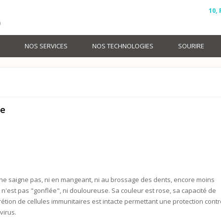
10,
)
NOS SERVICES
NOS TECHNOLOGIES
SOURIRE
ie
ne saigne pas, ni en mangeant, ni au brossage des dents, encore moins
n'est pas "gonflée", ni douloureuse. Sa couleur est rose, sa capacité de
étion de cellules immunitaires est intacte permettant une protection contr
virus.