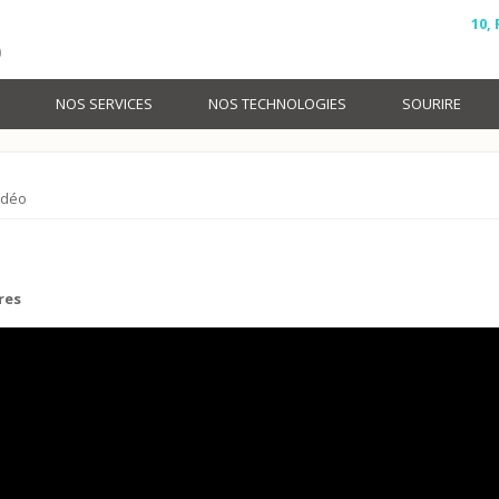
10,
)
NOS SERVICES
NOS TECHNOLOGIES
SOURIRE
idéo
res