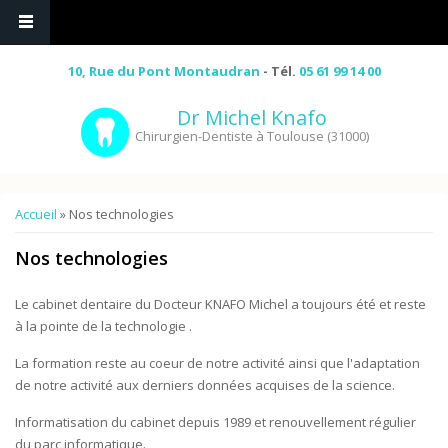
10, Rue du Pont Montaudran
- Tél.
05 61 99 14 00
Dr Michel Knafo
Chirurgien-Dentiste à Toulouse (31000)
Vous êtes ici
Accueil
» Nos technologies
Nos technologies
Le cabinet dentaire du Docteur KNAFO Michel a toujours été et reste
à la pointe de la technologie .
La formation reste au coeur de notre activité ainsi que l'adaptation
de notre activité aux derniers données acquises de la science.
Informatisation du cabinet depuis 1989 et renouvellement régulier
du parc informatique.